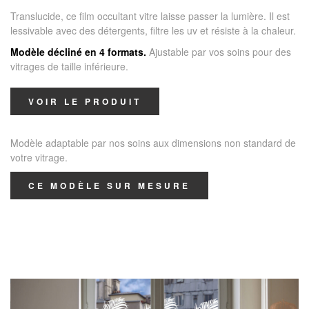
Translucide, ce film occultant vitre laisse passer la lumière. Il est
lessivable avec des détergents, filtre les uv et résiste à la chaleur.
Modèle décliné en 4 formats.
Ajustable par vos soins pour des
vitrages de taille inférieure.
VOIR LE PRODUIT
Modèle adaptable par nos soins aux dimensions non standard de
votre vitrage.
CE MODÈLE SUR MESURE