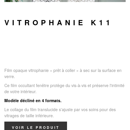
VITROPHANIE K11
Film opaque vitrophanie « prêt à coller » à sec sur la surface en
verre.
Ce film occultant fenêtre protège du vis-à-vis et préserve l'intimité
de votre intérieur.
Modèle décliné en 4 formats.
Le collage du film translucide s'ajuste par vos soins pour des
vitrages de taille inférieure.
VOIR LE PRODUIT