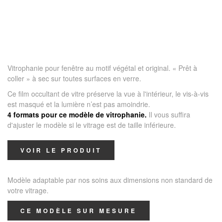
Vitrophanie pour fenêtre au motif végétal et original. « Prêt à
coller » à sec sur toutes surfaces en verre.
Ce film occultant de vitre préserve la vue à l'intérieur, le vis-à-vis
est masqué et la lumière n’est pas amoindrie.
4 formats pour ce modèle de vitrophanie.
Il vous suffira
d'ajuster le modèle si le vitrage est de taille inférieure.
VOIR LE PRODUIT
Modèle adaptable par nos soins aux dimensions non standard de
votre vitrage.
CE MODÈLE SUR MESURE