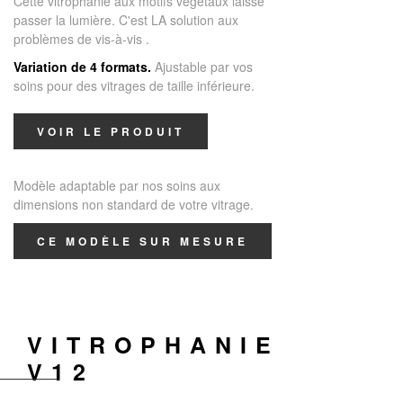
Cette vitrophanie aux motifs végétaux laisse
passer la lumière. C'est LA solution aux
problèmes de vis-à-vis
.
Variation de 4 formats.
Ajustable par vos
soins pour des vitrages de taille inférieure.
VOIR LE PRODUIT
Modèle adaptable par nos soins aux
dimensions non standard de votre vitrage.
CE MODÈLE SUR MESURE
VITROPHANIE
V12