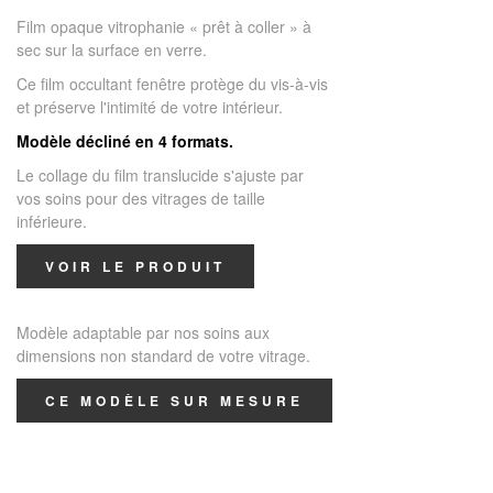
Film opaque vitrophanie « prêt à coller » à
sec sur la surface en verre.
Ce film occultant fenêtre protège du vis-à-vis
et préserve l'intimité de votre intérieur.
Modèle décliné en 4 formats.
Le collage du film translucide s'ajuste par
vos soins pour des vitrages de taille
inférieure.
VOIR LE PRODUIT
Modèle adaptable par nos soins aux
dimensions non standard de votre vitrage.
CE MODÈLE SUR MESURE