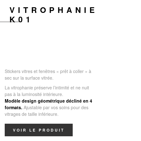
VITROPHANIE
K01
Stickers vitres et fenêtres « prêt à coller » à
sec sur la surface vitrée.
La vitrophanie préserve l’intimité et ne nuit
pas à la luminosité intérieure.
Modèle design géométrique décliné en 4
formats.
Ajustable par vos soins pour des
vitrages de taille inférieure.
VOIR LE PRODUIT