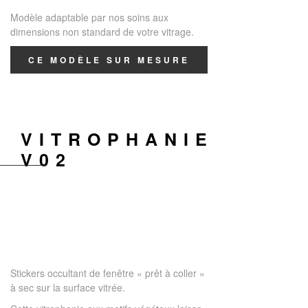
Modèle adaptable par nos soins aux
dimensions non standard de votre vitrage.
CE MODÈLE SUR MESURE
VITROPHANIE
V02
Stickers occultant de fenêtre « prêt à coller »
à sec sur la surface vitrée.