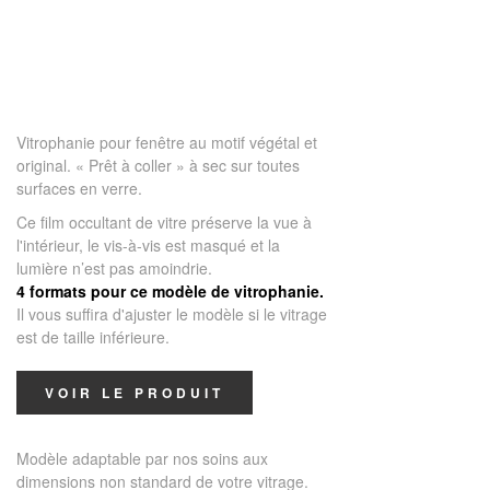
Vitrophanie pour fenêtre au motif végétal et
original. « Prêt à coller » à sec sur toutes
surfaces en verre.
Ce film occultant de vitre préserve la vue à
l'intérieur, le vis-à-vis est masqué et la
lumière n’est pas amoindrie.
4 formats pour ce modèle de vitrophanie.
Il vous suffira d'ajuster le modèle si le vitrage
est de taille inférieure.
VOIR LE PRODUIT
Modèle adaptable par nos soins aux
dimensions non standard de votre vitrage.