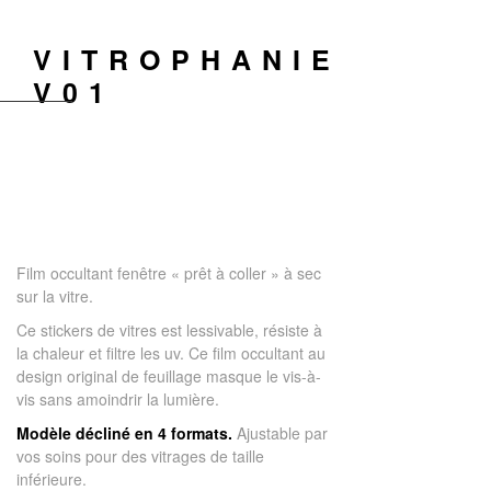
VITROPHANIE
V01
Film occultant fenêtre « prêt à coller » à sec
sur la vitre.
Ce stickers de vitres est lessivable, résiste à
la chaleur et filtre les uv. Ce film occultant au
design original de feuillage masque le vis-à-
vis sans amoindrir la lumière.
Modèle décliné en 4 formats.
Ajustable par
vos soins pour des vitrages de taille
inférieure.