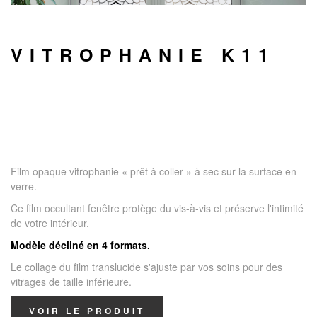
VITROPHANIE K11
Film opaque vitrophanie « prêt à coller » à sec sur la surface en
verre.
Ce film occultant fenêtre protège du vis-à-vis et préserve l'intimité
de votre intérieur.
Modèle décliné en 4 formats.
Le collage du film translucide s'ajuste par vos soins pour des
vitrages de taille inférieure.
VOIR LE PRODUIT