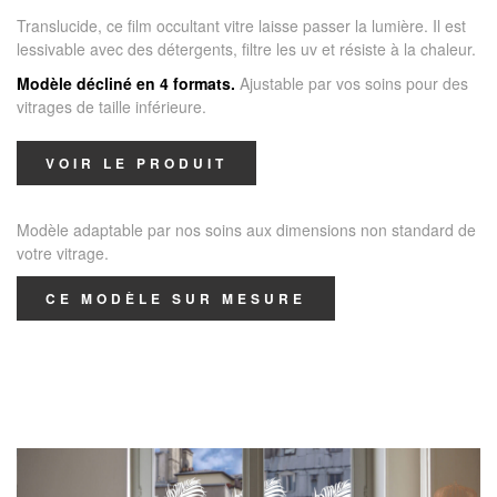
Translucide, ce film occultant vitre laisse passer la lumière. Il est
lessivable avec des détergents, filtre les uv et résiste à la chaleur.
Modèle décliné en 4 formats.
Ajustable par vos soins pour des
vitrages de taille inférieure.
VOIR LE PRODUIT
Modèle adaptable par nos soins aux dimensions non standard de
votre vitrage.
CE MODÈLE SUR MESURE