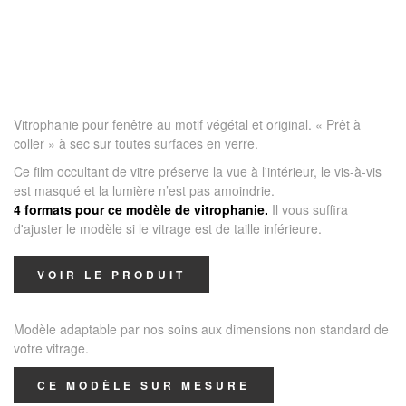
Vitrophanie pour fenêtre au motif végétal et original. « Prêt à
coller » à sec sur toutes surfaces en verre.
Ce film occultant de vitre préserve la vue à l'intérieur, le vis-à-vis
est masqué et la lumière n’est pas amoindrie.
4 formats pour ce modèle de vitrophanie.
Il vous suffira
d'ajuster le modèle si le vitrage est de taille inférieure.
VOIR LE PRODUIT
Modèle adaptable par nos soins aux dimensions non standard de
votre vitrage.
CE MODÈLE SUR MESURE