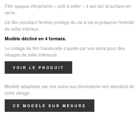
Film opaque vitrophanie « prêt à coller » à sec sur la surface en
verre.
Ce film occultant fenêtre protège du vis-à-vis et préserve l'intimité
de votre intérieur.
Modèle décliné en 4 formats.
Le collage du film translucide s'ajuste par vos soins pour des
vitrages de taille inférieure.
VOIR LE PRODUIT
Modèle adaptable par nos soins aux dimensions non standard de
votre vitrage.
CE MODÈLE SUR MESURE