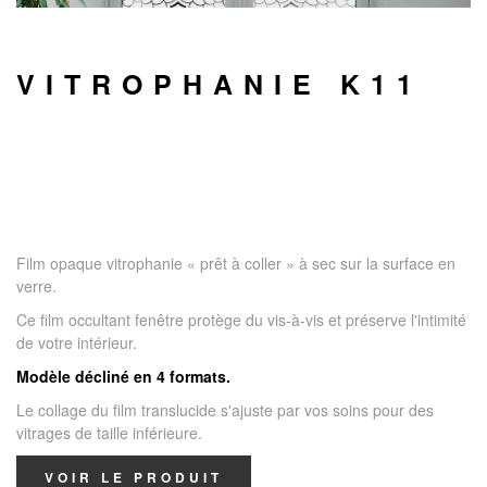
VITROPHANIE K11
Film opaque vitrophanie « prêt à coller » à sec sur la surface en
verre.
Ce film occultant fenêtre protège du vis-à-vis et préserve l'intimité
de votre intérieur.
Modèle décliné en 4 formats.
Le collage du film translucide s'ajuste par vos soins pour des
vitrages de taille inférieure.
VOIR LE PRODUIT