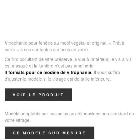
Vitrophanie pour fenêtre au motif végétal et original. « Prêt à
coller » à sec sur toutes surfaces en verre.
Ce film occultant de vitre préserve la vue à l'intérieur, le vis-à-vis
est masqué et la lumière n’est pas amoindrie.
4 formats pour ce modèle de vitrophanie.
Il vous suffira
d'ajuster le modèle si le vitrage est de taille inférieure.
VOIR LE PRODUIT
Modèle adaptable par nos soins aux dimensions non standard de
votre vitrage.
CE MODÈLE SUR MESURE