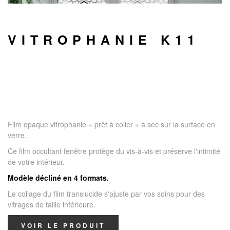
VITROPHANIE K11
Film opaque vitrophanie « prêt à coller » à sec sur la surface en
verre.
Ce film occultant fenêtre protège du vis-à-vis et préserve l'intimité
de votre intérieur.
Modèle décliné en 4 formats.
Le collage du film translucide s'ajuste par vos soins pour des
vitrages de taille inférieure.
VOIR LE PRODUIT