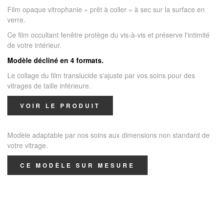
Film opaque vitrophanie « prêt à coller » à sec sur la surface en
verre.
Ce film occultant fenêtre protège du vis-à-vis et préserve l'intimité
de votre intérieur.
Modèle décliné en 4 formats.
Le collage du film translucide s'ajuste par vos soins pour des
vitrages de taille inférieure.
VOIR LE PRODUIT
Modèle adaptable par nos soins aux dimensions non standard de
votre vitrage.
CE MODÈLE SUR MESURE