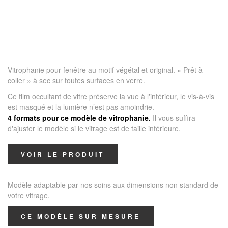
Vitrophanie pour fenêtre au motif végétal et original. « Prêt à
coller » à sec sur toutes surfaces en verre.
Ce film occultant de vitre préserve la vue à l'intérieur, le vis-à-vis
est masqué et la lumière n’est pas amoindrie.
4 formats pour ce modèle de vitrophanie.
Il vous suffira
d'ajuster le modèle si le vitrage est de taille inférieure.
VOIR LE PRODUIT
Modèle adaptable par nos soins aux dimensions non standard de
votre vitrage.
CE MODÈLE SUR MESURE