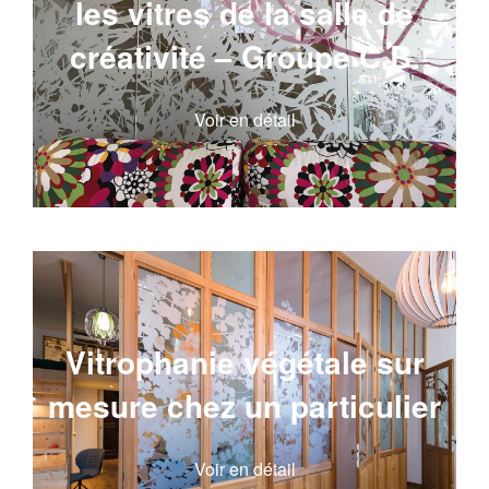
les vitres de la salle de
créativité – Groupe C.B.
Voir en détail
Vitrophanie végétale sur
mesure chez un particulier
Voir en détail