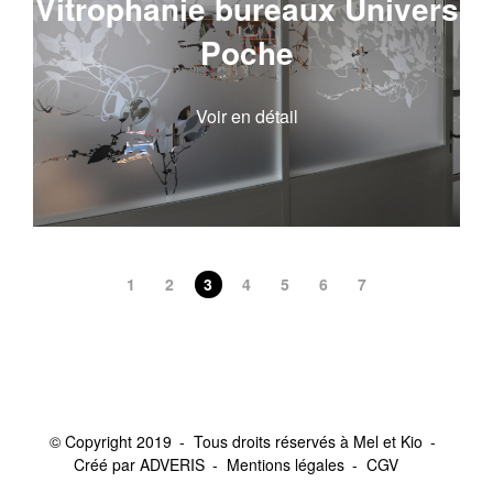
Vitrophanie bureaux Univers
Poche
Voir en détail
1
2
3
4
5
6
7
© Copyright 2019
Tous droits réservés à Mel et Kio
Créé par ADVERIS
Mentions légales
CGV