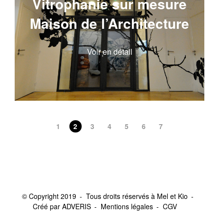
Vitrophanie sur mesure
Maison de l’Architecture
Voir en détail
1
2
3
4
5
6
7
© Copyright 2019
Tous droits réservés à Mel et Kio
Créé par ADVERIS
Mentions légales
CGV