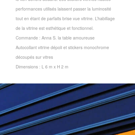
performances utilisés laissent passer la luminosité
tout en étant de parfaits brise vue vitrine. L’habillage
de la vitrine est esthétique et fonctionnel.
Commande : Anna S. la table amoureuse
Autocollant vitrine dépoli et stickers monochrome
découpés sur vitres
Dimensions : L 6 m x H 2 m