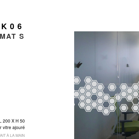
 K06
MAT S
L 200 X
H 50
r vitre ajouré
AIT À LA MAIN