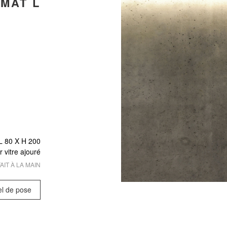
MAT L
L 80 X
H 200
r vitre ajouré
AIT À LA MAIN
el de pose