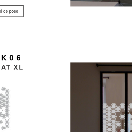
el de pose
 K06
AT XL