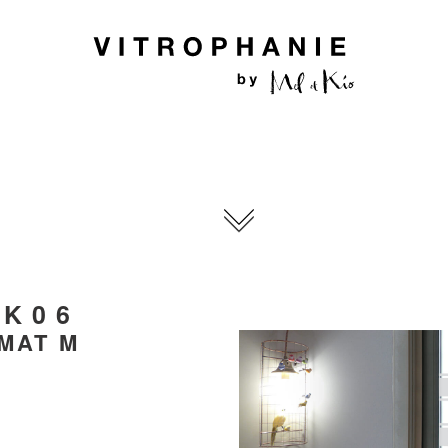
 K06
MAT M