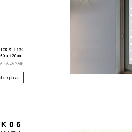
 120 X
H 120
 (60 x 120)cm
AIT À LA MAIN
el de pose
 K06