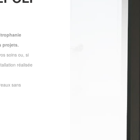
itrophanie
 projets.
vos soins ou, si
tallation réalisée
ureaux sans