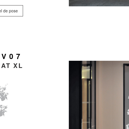
el de pose
 V07
AT XL