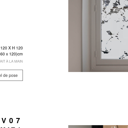
 120 X
H 120
 (60 x 120)cm
AIT À LA MAIN
el de pose
 V07