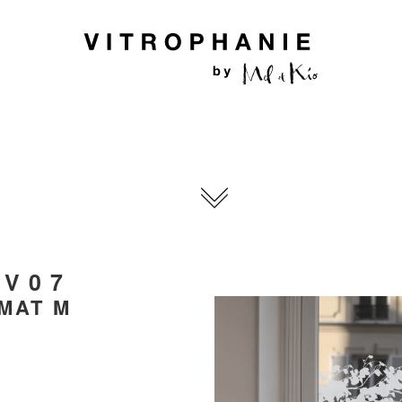
 V07
MAT M