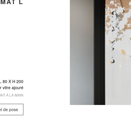
MAT L
L 80 X
H 200
r vitre ajouré
AIT À LA MAIN
el de pose