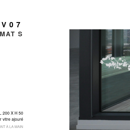
 V07
MAT S
L 200 X
H 50
r vitre ajouré
AIT À LA MAIN